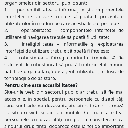
organismelor din sectorul public sunt:
1. perceptibilitatea – informaţiile şi componentele
interfeţei de utilizare trebuie să poată fi prezentate
utilizatorilor în moduri pe care aceştia le pot percepe;
2. operabilitatea – componentele interfeţei de
utilizare şi navigarea trebuie să poată fi utilizate;
3. inteligibilitatea – informaţiile şi exploatarea
interfeţei de utilizare trebuie să poată fi înţelese;
4. robusteţea – întreg conţinutul trebuie să fie
suficient de robust încât să poată fi interpretat în mod
fiabil de o gamă largă de agenţi utilizatori, inclusiv de
tehnologiile de asistare.
Pentru cine este accesibilitatea?
Site-urile web din sectorul public ar trebui să fie mai
accesibile, în special, pentru persoanele cu dizabilități
care sunt adesea dezavantajate atunci când lucrează
cu site-uri web și aplicații mobile. Cu toate acestea,
persoanele cu dizabilități nu pot fi considerate ca
singurul grup țintă, deoarece este la fel de important