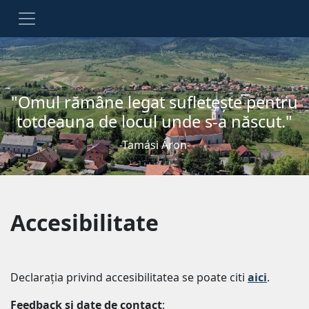
"Omul rămâne legat sufleteşte pentru
totdeauna de locul unde s-a născut."
-Tamási Áron-
Accesibilitate
Declarația privind accesibilitatea se poate citi
aici
.
Feedback și date de contact
: