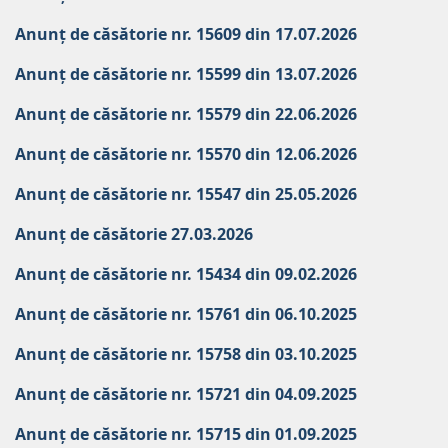
Anunț de căsătorie nr. 15609 din 17.07.2026
Anunț de căsătorie nr. 15599 din 13.07.2026
Anunț de căsătorie nr. 15579 din 22.06.2026
Anunț de căsătorie nr. 15570 din 12.06.2026
Anunț de căsătorie nr. 15547 din 25.05.2026
Anunț de căsătorie 27.03.2026
Anunț de căsătorie nr. 15434 din 09.02.2026
Anunț de căsătorie nr. 15761 din 06.10.2025
Anunț de căsătorie nr. 15758 din 03.10.2025
Anunț de căsătorie nr. 15721 din 04.09.2025
Anunț de căsătorie nr. 15715 din 01.09.2025