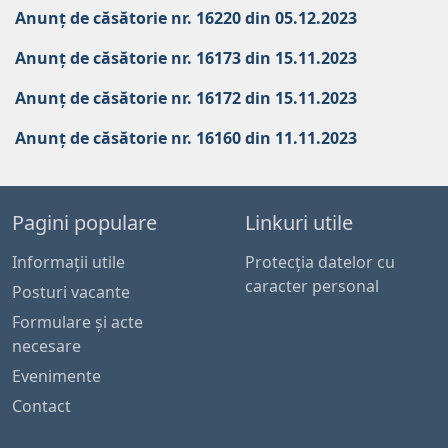
Anunț de căsătorie nr. 16220 din 05.12.2023
Anunț de căsătorie nr. 16173 din 15.11.2023
Anunț de căsătorie nr. 16172 din 15.11.2023
Anunț de căsătorie nr. 16160 din 11.11.2023
Pagini populare
Linkuri utile
Informaţii utile
Protecția datelor cu
caracter personal
Posturi vacante
Formulare și acte
necesare
Evenimente
Contact