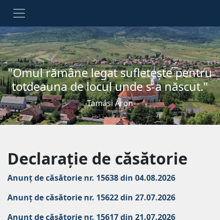
"Omul rămâne legat sufleteşte pentru
totdeauna de locul unde s-a născut."
-Tamási Áron-
Declarație de căsătorie
Anunț de căsătorie nr. 15638 din 04.08.2026
Anunț de căsătorie nr. 15622 din 27.07.2026
Anunț de căsătorie nr. 15617 din 21.07.2026