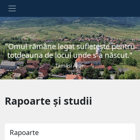
"Omul rămâne legat sufleteşte pentru
totdeauna de locul unde s-a născut."
-Tamási Áron-
Rapoarte și studii
Rapoarte