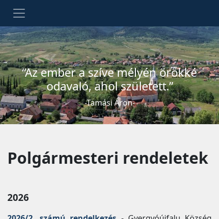
“Az ember a szíve mélyén örökké
odavaló, ahol született.”
-Tamási Áron-
Polgármesteri rendeletek
2026
2026/2. számú rendelkezés
- Gyergyóújfalu Község