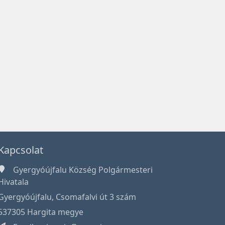
Kapcsolat
Gyergyóújfalu Község Polgármesteri
Hivatala
Gyergyóújfalu, Csomafalvi út 3 szám
537305 Hargita megye