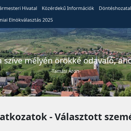
ármesteri Hivatal
Közérdekű Információk
Döntéshozatal
iai Elnökválasztás 2025
 szíve mélyén örökké odavaló, ahol
-Tamási Áron-
atkozatok - Választott szem