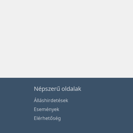
Népszerű oldalak
Álláshirdetések
Események
Elérhetőség