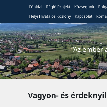
Főoldal
Régió Projekt
Községünk
Polg
Helyi Hivatalos Közlöny
Kapcsolat
Román
“Az ember a
Vagyon- és érdeknyil