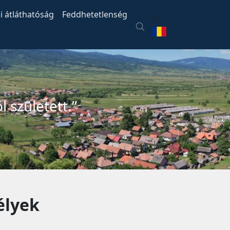
i átláthatóság
Feddhetetlenség
ro
 született.”
élyek