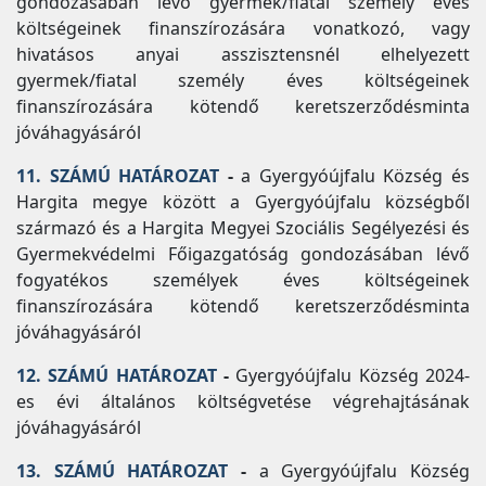
gondozásában lévő gyermek/fiatal személy éves
költségeinek finanszírozására vonatkozó, vagy
hivatásos anyai asszisztensnél elhelyezett
gyermek/fiatal személy éves költségeinek
finanszírozására kötendő keretszerződésminta
jóváhagyásáról
11. SZÁMÚ HATÁROZAT
-
a Gyergyóújfalu Község és
Hargita megye között a Gyergyóújfalu községből
származó és a Hargita Megyei Szociális Segélyezési és
Gyermekvédelmi Főigazgatóság gondozásában lévő
fogyatékos személyek éves költségeinek
finanszírozására kötendő keretszerződésminta
jóváhagyásáról
12. SZÁMÚ HATÁROZAT
-
Gyergyóújfalu Község 2024-
es évi általános költségvetése végrehajtásának
jóváhagyásáról
13. SZÁMÚ HATÁROZAT
-
a Gyergyóújfalu Község