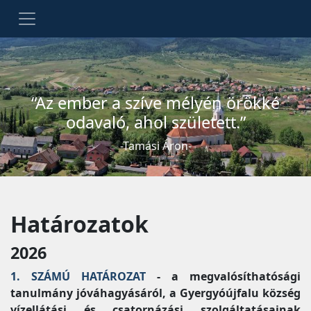
“Az ember a szíve mélyén örökké
odavaló, ahol született.”
-Tamási Áron-
Határozatok
2026
1. SZÁMÚ HATÁROZAT
- a megvalósíthatósági
tanulmány jóváhagyásáról, a Gyergyóújfalu község
vízellátási és csatornázási szolgáltatásainak