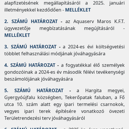
alapfizetésének megállapításáról a 2025. januári
illetményekkel kezdődően -
MELLÉKLET
2. SZÁMÚ HATÁROZAT
-
az Aquaserv Maros K.F.T.
ügyvezetője megbízatásának megújításáról -
MELLÉKLET
3. SZÁMÚ HATÁROZAT
-
a 2024-es évi költségvetési
többlet felhasználási módjának jóváhagyására
4. SZÁMÚ HATÁROZAT
-
a fogyatékkal élő személyek
gondozóinak a 2024-es év második félévi tevékenységi
beszámolójának jóváhagyására
5. SZÁMÚ HATÁROZAT
-
a Hargita megyei,
Gyergyóújfalu községben, Tekerőpatak faluban, a Fő
utca 10. szám alatt egy ipari termelési csarnokok,
vegyes ipari terek építésére vonatkozó övezeti
Területrendezési terv jóváhagyásáról