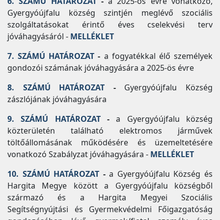
6. SZÁMÚ HATÁROZAT
-
a 2025-ös évre vonatkozó,
Gyergyóújfalu község szintjén meglévő szociális
szolgáltatásokat érintő éves cselekvési terv
jóváhagyásáról -
MELLÉKLET
7. SZÁMÚ HATÁROZAT
-
a fogyatékkal élő személyek
gondozói számának jóváhagyására a 2025-ös évre
8. SZÁMÚ HATÁROZAT
-
Gyergyóújfalu Község
zászlójának jóváhagyására
9. SZÁMÚ HATÁROZAT
-
a Gyergyóújfalu község
közterületén található elektromos járművek
töltőállomásának működésére és üzemeltetésére
vonatkozó Szabályzat jóváhagyására -
MELLÉKLET
10. SZÁMÚ HATÁROZAT
-
a Gyergyóújfalu Község és
Hargita Megye között a Gyergyóújfalu községből
származó és a Hargita Megyei Szociális
Segítségnyújtási és Gyermekvédelmi Főigazgatóság