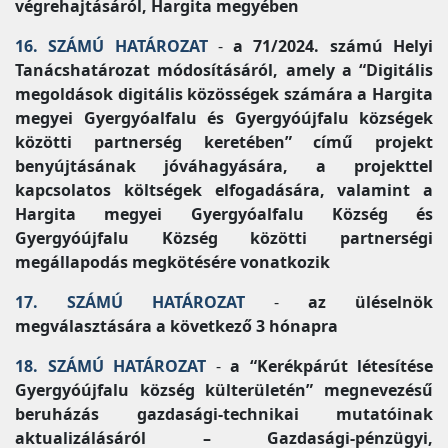
végrehajtásáról, Hargita megyében
16. SZÁMÚ HATÁROZAT
-
a 71/2024. számú Helyi
Tanácshatározat módosításáról, amely a “Digitális
megoldások digitális közösségek számára a Hargita
megyei Gyergyóalfalu és Gyergyóújfalu községek
közötti partnerség keretében” című projekt
benyújtásának jóváhagyására, a projekttel
kapcsolatos költségek elfogadására, valamint a
Hargita megyei Gyergyóalfalu Község és
Gyergyóújfalu Község közötti partnerségi
megállapodás megkötésére vonatkozik
17. SZÁMÚ HATÁROZAT
-
az üléselnök
megválasztására a következő 3 hónapra
18. SZÁMÚ HATÁROZAT
-
a “Kerékpárút létesítése
Gyergyóújfalu község külterületén” megnevezésű
beruházás gazdasági-technikai mutatóinak
aktualizálásáról – Gazdasági-pénzügyi,