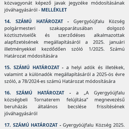
közvagyonát képező javak jegyzéke módosításának
jóváhagyásáról -
MELLÉKLET
14. SZÁMÚ HATÁROZAT
-
Gyergyóújfalu Község
polgármesteri szakapparátusában dolgozó
köztisztviselők és szerződéses alkalmazottak
alapfizetésének megállapításáról a 2025. januári
illetményekkel kezdődően szóló 1/2025. Számú
Határozat módosítására
15. SZÁMÚ HATÁROZAT
-
a helyi adók és illetékek,
valamint a különadók megállapításáról a 2025-ös évre
szóló, a 78/2024-es számú Határozat módosítására
16. SZÁMÚ HATÁROZAT
-
a „A Gyergyóújfalu
községbeli Tornaterem felújítása” megnevezésű
beruházás általános becslése frissítésének
jóváhagyásáról
17. SZÁMÚ HATÁROZAT
-
Gyergyóújfalu Község 2025.