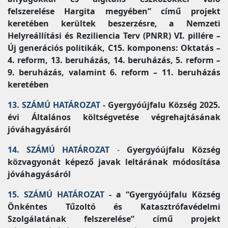
felszerelése Hargita megyében” című projekt
keretében kerültek beszerzésre, a Nemzeti
Helyreállítási és Reziliencia Terv (PNRR) VI. pillére –
Új generációs politikák, C15. komponens: Oktatás –
4. reform, 13. beruházás, 14. beruházás, 5. reform –
9. beruházás, valamint 6. reform – 11. beruházás
keretében
13. SZÁMÚ HATÁROZAT
- Gyergyóújfalu Község 2025.
évi Általános költségvetése végrehajtásának
jóváhagyásáról
14. SZÁMÚ HATÁROZAT
-
Gyergyóújfalu Község
közvagyonát képező javak leltárának módosítása
jóváhagyásáról
15. SZÁMÚ HATÁROZAT
- a “Gyergyóújfalu Község
Önkéntes Tűzoltó és Katasztrófavédelmi
Szolgálatának felszerelése” című projekt