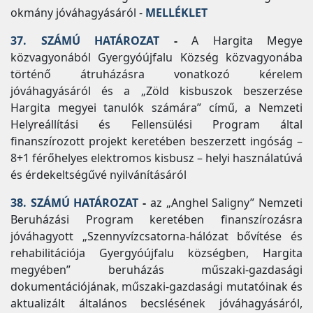
okmány jóváhagyásáról -
MELLÉKLET
37. SZÁMÚ HATÁROZAT
-
A Hargita Megye
közvagyonából Gyergyóújfalu Község közvagyonába
történő átruházásra vonatkozó kérelem
jóváhagyásáról és a „Zöld kisbuszok beszerzése
Hargita megyei tanulók számára” című, a Nemzeti
Helyreállítási és Fellensülési Program által
finanszírozott projekt keretében beszerzett ingóság –
8+1 férőhelyes elektromos kisbusz – helyi használatúvá
és érdekeltségűvé nyilvánításáról
38. SZÁMÚ HATÁROZAT
-
az „Anghel Saligny” Nemzeti
Beruházási Program keretében finanszírozásra
jóváhagyott „Szennyvízcsatorna-hálózat bővítése és
rehabilitációja Gyergyóújfalu községben, Hargita
megyében” beruházás műszaki-gazdasági
dokumentációjának, műszaki-gazdasági mutatóinak és
aktualizált általános becslésének jóváhagyásáról,