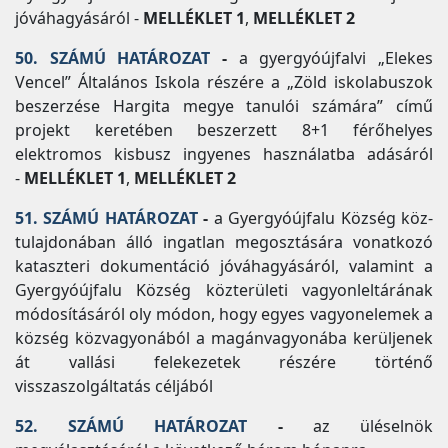
jóváhagyásáról -
MELLÉKLET 1
,
MELLÉKLET 2
50. SZÁMÚ HATÁROZAT
-
a gyergyóújfalvi „Elekes
Vencel” Általános Iskola részére a „Zöld iskolabuszok
beszerzése Hargita megye tanulói számára” című
projekt keretében beszerzett 8+1 férőhelyes
elektromos kisbusz ingyenes használatba adásáról
-
MELLÉKLET 1
,
MELLÉKLET 2
51. SZÁMÚ HATÁROZAT
-
a Gyergyóújfalu Község köz-
tulajdonában álló ingatlan megosztására vonatkozó
kataszteri dokumentáció jóváhagyásáról, valamint a
Gyergyóújfalu Község közterületi vagyonleltárának
módosításáról oly módon, hogy egyes vagyonelemek a
község közvagyonából a magánvagyonába kerüljenek
át vallási felekezetek részére történő
visszaszolgáltatás céljából
52. SZÁMÚ HATÁROZAT
-
az üléselnök