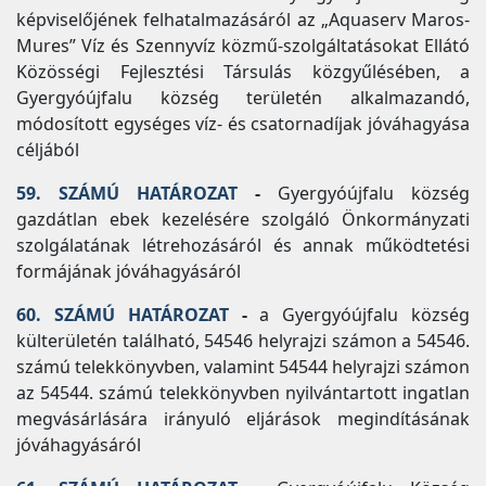
képviselőjének felhatalmazásáról az „Aquaserv Maros-
Mures” Víz és Szennyvíz közmű-szolgáltatásokat Ellátó
Közösségi Fejlesztési Társulás közgyűlésében, a
Gyergyóújfalu község területén alkalmazandó,
módosított egységes víz- és csatornadíjak jóváhagyása
céljából
59. SZÁMÚ HATÁROZAT
-
Gyergyóújfalu község
gazdátlan ebek kezelésére szolgáló Önkormányzati
szolgálatának létrehozásáról és annak működtetési
formájának jóváhagyásáról
60. SZÁMÚ HATÁROZAT
-
a Gyergyóújfalu község
külterületén található, 54546 helyrajzi számon a 54546.
számú telekkönyvben, valamint 54544 helyrajzi számon
az 54544. számú telekkönyvben nyilvántartott ingatlan
megvásárlására irányuló eljárások megindításának
jóváhagyásáról