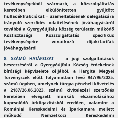
tevékenységekből származó, a közszolgáltatás
keretében elkülönítetten gyűjtött
hulladékfrakciókat – üzemeltetésének delegálására
irányuló szerződés odaítélésének jóváhagyásáról
továbbá a Gyergyóújfalu község területén működő
Köztisztasági Közszolgáltatás specifikus
tevékenységeire vonatkozó díjak/tarifák
jóváhagyásáról
8. SZÁMÚ HATÁROZAT
-
a jogi szolgáltatások
beszerzéséről a Gyergyóújfalu Község érdekeinek
bírósági képviselete céljából, a Hargita Megyei
Törvényszék előtt folyamatban lévő 947/96/2025.
számú ügyben, amelynek tárgya pénzbeli követelés
a 2187/26.06.2023. számú kivitelezési szerződés
keretében elvégzett munkák elszámolásához
kapcsolódó árkiigazításból eredően, valamint a
Romániai Kereskedelmi és Iparkamara mellett
működő Nemzetközi Kereskedelmi