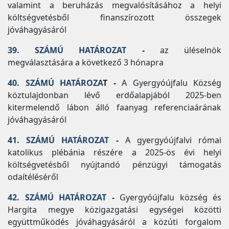
valamint a beruházás megvalósításához a helyi
költségvetésből finanszírozott összegek
jóváhagyásáról
39. SZÁMÚ HATÁROZAT
-
az üléselnök
megválasztására a következő 3 hónapra
40. SZÁMÚ HATÁROZA
T -
A Gyergyóújfalu Község
köztulajdonban lévő erdőalapjából 2025-ben
kitermelendő lábon álló faanyag referenciaárának
jóváhagyásáról
41. SZÁMÚ HATÁROZAT
-
A gyergyóújfalvi római
katolikus plébánia részére a 2025-ös évi helyi
költségvetésből nyújtandó pénzügyi támogatás
odaítéléséről
42. SZÁMÚ HATÁROZAT
-
Gyergyóújfalu község és
Hargita megye közigazgatási egységei közötti
együttműködés jóváhagyásáról a közúti forgalom