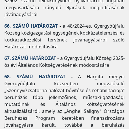
52902. számú telekkönyvben, nyilvántartott ingatlan
megvásárlására irányuló eljárások megindításának
jóváhagyásáról
66. SZÁMÚ HATÁROZAT
-
a 48/2024-es, Gyergyóújfalu
Község közigazgatási egységének kockázatelemzési és
kockázatkezelési tervének jóváhagyásáról szóló
Határozat módosítására
67. SZÁMÚ HATÁROZAT
-
a Gyergyóújfalu Község 2025-
ös évi Általános Költségvetésének módosítására
68. SZÁMÚ HATÁROZAT
-
A Hargita megyei
Gyergyóújfalu községben megvalósuló
„Szennyvízcsatorna-hálózat bővítése és rehabilitációja”
beruházás főbb jellemzőinek, műszaki-gazdasági
mutatóinak és Általános költségvetésének
aktualizálásáról, amely az „Anghel Saligny” Országos
Beruházási Program keretében finanszírozásra
jóváhagyásra került, továbbá a beruházás