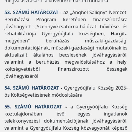
megválasztásáról a következő három hónapra
53. SZÁMÚ HATÁROZAT
-
az „Anghel Saligny” Nemzeti
Beruházási Program keretében finanszírozásra
jóváhagyott „Szennyvízcsatorna-hálózat bővítése és
rehabilitációja Gyergyóújfalu községben, Hargita
megyében” beruházás műszaki-gazdasági
dokumentációjának, műszaki-gazdasági mutatóinak és
aktualizált általános becslésének jóváhagyásáról,
valamint a beruházás megvalósításához a helyi
költségvetésből finanszírozott összegek
jóváhagyásáról
54. SZÁMÚ HATÁROZAT
-
Gyergyóújfalu Község 2025-
ös Költségvetésének módosítására
55. SZÁMÚ HATÁROZAT
-
a Gyergyóújfalu Község
köztulajdonában lévő egyes ingatlanok
telekkönyvezési dokumentációjának jóváhagyásáról,
valamint a Gyergyóújfalu Község közvagyonát képező