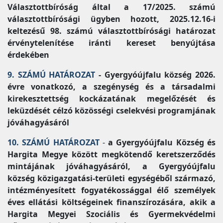
Választottbíróság által a 17/2025. számú
választottbírósági ügyben hozott, 2025.12.16-i
keltezésű 98. számú választottbírósági határozat
érvénytelenítése iránti kereset benyújtása
érdekében
9. SZÁMÚ HATÁROZAT
- Gyergyóújfalu község 2026.
évre vonatkozó, a szegénység és a társadalmi
kirekesztettség kockázatának megelőzését és
leküzdését célzó közösségi cselekvési programjának
jóváhagyásáról
10. SZÁMÚ HATÁROZAT
-
a Gyergyóújfalu Község és
Hargita Megye között megkötendő keretszerződés
mintájának jóváhagyásáról, a Gyergyóújfalu
község közigazgatási-területi egységéből származó,
intézményesített fogyatékossággal élő személyek
éves ellátási költségeinek finanszírozására, akik a
Hargita Megyei Szociális és Gyermekvédelmi