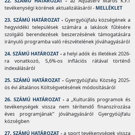
22. SZÁMÚ HATÁROZAT
-
az Aquaserv Maros K.F.T
tevékenységi körének aktualizálásáról -
MELLÉKLET
23. SZÁMÚ HATÁROZAT
-
Gyergyóújfalu községének a
hegyvidéki települések számára a lakások fűtésére
szolgáló berendezések beszerzésének támogatására
irányuló programba való részvételének jóváhagyásáról
24. SZÁMÚ HATÁROZAT
-
a helyi adók és illetékek 2026-
ra vonatkozó, 5,6%-os inflációs rátával történő
indexálásáról
25. SZÁMÚ HATÁROZAT
-
Gyergyóújfalu Község 2025-
ös évi általános Költségvetésének módosításáról
26. SZÁMÚ HATÁROZAT
-
a „Kulturális programok és
tevékenységek vissza nem térítendő finanszírozása
éves programjának” jóváhagyásáról Gyergyóújfalu
községben
27. SZÁMÚ HATÁROZAT
-
a sport tevékenységek vissza