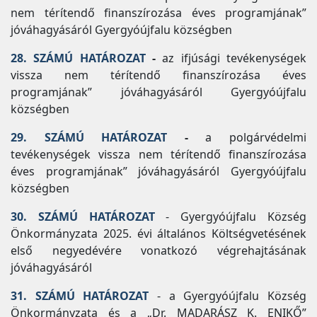
nem térítendő finanszírozása éves programjának”
jóváhagyásáról Gyergyóújfalu községben
28. SZÁMÚ HATÁROZAT
-
az ifjúsági tevékenységek
vissza nem térítendő finanszírozása éves
programjának” jóváhagyásáról Gyergyóújfalu
községben
29. SZÁMÚ HATÁROZAT
-
a polgárvédelmi
tevékenységek vissza nem térítendő finanszírozása
éves programjának” jóváhagyásáról Gyergyóújfalu
községben
30. SZÁMÚ HATÁROZAT
- Gyergyóújfalu Község
Önkormányzata 2025. évi általános Költségvetésének
első negyedévére vonatkozó végrehajtásának
jóváhagyásáról
31. SZÁMÚ HATÁROZAT
- a Gyergyóújfalu Község
Önkormányzata és a „Dr. MADARÁSZ K. ENIKŐ”