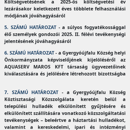
Költségvetésének a 2025-ös költségvetési év
lezárásakor keletkezett éves többlete felhasználási
módjának jóváhagyásáról
5. SZÁMÚ HATÁROZAT
- a súlyos fogyatékossággal
élő személyek gondozói 2025. II. félévi tevékenységi
jelentésének jóváhagyásáról
6. SZÁMÚ HATÁROZAT
- a Gyergyóújfalu Község helyi
Önkormányzata képviselőjének kijelöléséről az
AQUASERV MAROS KFT társaság ügyvezetőinek
kiválasztására és jelölésére létrehozott bizottságba
7. SZÁMÚ HATÁROZAT
- a Gyergyóújfalu Község
Köztisztasági Közszolgálata keretén belül a
települési hulladék elkülönített gyűjtésére és
elkülönített szállítására vonatkozó közszolgáltatási
tevékenységek – beleértve a háztartási hulladékot,
valamint a kereskedelmi, ipari és intézményi