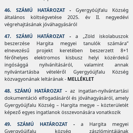
46. SZÁMÚ HATÁROZAT
-
Gyergyóújfalu Község
általános költségvetése 2025. év II. negyedévi
végrehajtásának jóváhagyásáról
47. SZÁMÚ HATÁROZAT
-
a „Zöld iskolabuszok
beszerzése Hargita megyei tanulók számára”
elnevezésű projekt keretében beszerzett 8+1
férőhelyes elektromos kisbusz helyi közérdekű
ingósággá nyilvánításáról, valamint annak
nyilvántartásba vételéről Gyergyóújfalu Község
közvagyonának leltárának -
MELLÉKLET
48. SZÁMÚ HATÁROZAT
-
az ingatlan-nyilvántartási
dokumentáció elfogadásáról és jóváhagyásáról, amely
Gyergyóújfalu Község – Hargita megye – közterületét
képező egyes ingatlanok összevonására vonatkozik
49. SZÁMÚ HATÁROZAT
-
a Hargita megyei
Gyergyóújfalu község zászlómintájának