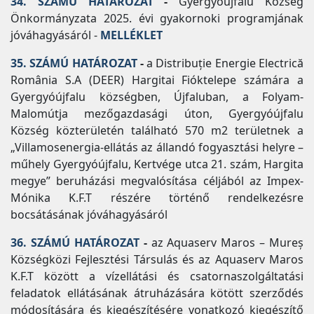
34. SZÁMÚ HATÁROZAT
-
Gyergyóújfalu Község
Önkormányzata 2025. évi gyakornoki programjának
jóváhagyásáról -
MELLÉKLET
35. SZÁMÚ HATÁROZAT
-
a Distribuție Energie Electrică
România S.A (DEER) Hargitai Fióktelepe számára a
Gyergyóújfalu községben, Újfaluban, a Folyam-
Malomútja mezőgazdasági úton, Gyergyóújfalu
Község közterületén található 570 m2 területnek a
„Villamosenergia-ellátás az állandó fogyasztási helyre –
műhely Gyergyóújfalu, Kertvége utca 21. szám, Hargita
megye” beruházási megvalósítása céljából az Impex-
Mónika K.F.T részére történő rendelkezésre
bocsátásának jóváhagyásáról
36. SZÁMÚ HATÁROZAT
-
az Aquaserv Maros – Mureș
Községközi Fejlesztési Társulás és az Aquaserv Maros
K.F.T között a vízellátási és csatornaszolgáltatási
feladatok ellátásának átruházására kötött szerződés
módosítására és kiegészítésére vonatkozó kiegészítő