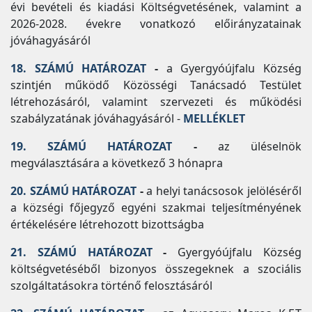
évi bevételi és kiadási Költségvetésének, valamint a
2026-2028. évekre vonatkozó előirányzatainak
jóváhagyásáról
18. SZÁMÚ HATÁROZAT
-
a Gyergyóújfalu Község
szintjén működő Közösségi Tanácsadó Testület
létrehozásáról, valamint szervezeti és működési
szabályzatának jóváhagyásáról -
MELLÉKLET
19. SZÁMÚ HATÁROZAT
-
az üléselnök
megválasztására a következő 3 hónapra
20. SZÁMÚ HATÁROZAT
-
a helyi tanácsosok jelöléséről
a községi főjegyző egyéni szakmai teljesítményének
értékelésére létrehozott bizottságba
21. SZÁMÚ HATÁROZAT
-
Gyergyóújfalu Község
költségvetéséből bizonyos összegeknek a szociális
szolgáltatásokra történő felosztásáról