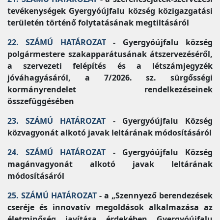
tevékenységek Gyergyóújfalu község közigazgatási
területén történő folytatásának megtiltásáról
22. SZÁMÚ HATÁROZAT
- Gyergyóújfalu község
polgármestere szakapparátusának átszervezéséről,
a szervezeti felépítés és a létszámjegyzék
jóváhagyásáról, a 7/2026. sz. sürgősségi
kormányrendelet rendelkezéseinek
összefüggésében
23. SZÁMÚ HATÁROZAT
- Gyergyóújfalu Község
közvagyonát alkotó javak leltárának módosításáról
24. SZÁMÚ HATÁROZAT
- Gyergyóújfalu Község
magánvagyonát alkotó javak leltárának
módosításáról
25. SZÁMÚ HATÁROZAT
- a „Szennyező berendezések
cseréje és innovatív megoldások alkalmazása az
életminőség javítása érdekében Gyergyóújfalu