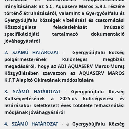
irányításának az S.C. Aquaserv Maros S.R.L részére
történő átruházásáról, valamint a Gyergyóalfalu és
Gyergyóújfalu községek vízellátási és csatornázási
Közszolgálata feladatleírását (műszaki
specifikációját) tartalmazó dokumentáció
jóváhagyásáról
2. SZÁMÚ HATÁROZAT
- Gyergyóújfalu község
polgármesterének különleges megbízás
megadásáról, hogy az ADI AQUASERV Maros-Mureș
Közgyűlésében szavazzon az AQUASERV MAROS
K.F.T Alapító Okiratának módosítására
3. SZÁMÚ HATÁROZAT
-
Gyergyóújfalu Község
Költségvetésének a 2025-ös költségvetési év
lezárásakor keletkezett éves többlete felhasználási
módjának jóváhagyásáról
4. SZÁMÚ HATÁROZAT
- a
Gyergyóújfalu Község