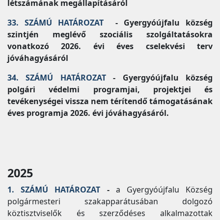
létszámának megállapításáról
33. SZÁMÚ HATÁROZAT
- Gyergyóújfalu község
szintjén meglévő szociális szolgáltatásokra
vonatkozó 2026. évi éves cselekvési terv
jóváhagyásáról
34. SZÁMÚ HATÁROZAT
- Gyergyóújfalu község
polgári védelmi programjai, projektjei és
tevékenységei vissza nem térítendő támogatásának
éves programja 2026. évi jóváhagyásáról.
2025
1. SZÁMÚ HATÁROZAT
-
a Gyergyóújfalu Község
polgármesteri szakapparátusában dolgozó
köztisztviselők és szerződéses alkalmazottak