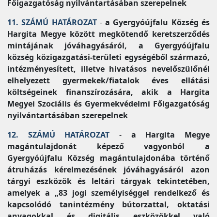
Főigazgatóság nyilvántartásában szerepelnek
11. SZÁMÚ HATÁROZAT
-
a Gyergyóújfalu Község és
Hargita Megye között megkötendő keretszerződés
mintájának jóváhagyásáról, a Gyergyóújfalu
község közigazgatási-területi egységéből származó,
intézményesített, illetve hivatásos nevelőszülőnél
elhelyezett gyermekek/fiatalok éves ellátási
költségeinek finanszírozására, akik a Hargita
Megyei Szociális és Gyermekvédelmi Főigazgatóság
nyilvántartásában szerepelnek
12. SZÁMÚ HATÁROZAT
-
a Hargita Megye
magántulajdonát képező vagyonból a
Gyergyóújfalu Község magántulajdonába történő
átruházás kérelmezésének jóváhagyásáról azon
tárgyi eszközök és leltári tárgyak tekintetében,
amelyek a „83 jogi személyiséggel rendelkező és
kapcsolódó tanintézmény bútorzattal, oktatási
anyagokkal és digitális eszközökkel való