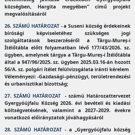
községben, Hargita megyében” című projekt
megvalósításáról
26. SZÁMÚ HATÁROZAT
- a Suseni község érdekeinek
bírósági képviseletéhez szükséges jogi
szolgáltatások beszerzéséről a Târgu-Mureș-i
Ítélőtábla előtt folyamatban lévő 177/43/2026. sz.
ügyben, amelynek tárgya a Târgu-Mureș-i Ítélőtábla
által a 947/96/2025. sz. ügyben 2025.03.16-án hozott
56/A. sz. polgári ítélet felülvizsgálata iránti kérelem
Véleményezi: -Gazdasági–pénzügyi, területrendezési
és urbanisztikai bizottság;
27. SZÁMÚ HATÁROZAT
- számú Határozattervezet
Gyergyóújfalu Község 2026. évi bevételi és kiadási
költségvetésének, valamint a 2027–2029. évekre
vonatkozó előirányzatok jóváhagyásáról
28. SZÁMÚ HATÁROZAT
- a „Gyergyóújfalu község