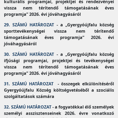
kulturális programjai, projektjei és rendezvényei
vissza nem térítendő támogatásának éves
programja” 2026. évi jóváhagyásáról
29. SZÁMÚ HATÁROZAT
- a „Gyergyóújfalu község
sporttevékenységei vissza nem térítendő
támogatásának éves programja” 2026. évi
jóváhagyásáról
30. SZÁMÚ HATÁROZAT
- a „Gyergyóújfalu község
ifjúsági programjai, projektjei és tevékenységei
vissza nem térítendő támogatásának éves
programja” 2026. évi jóváhagyásáról
31. SZÁMÚ HATÁROZAT
- összegek elkülönítéséről
Gyergyóújfalu Község költségvetéséből a szociális
szolgáltatások számára
32. SZÁMÚ HATÁROZAT
- a fogyatékkal élő személyek
személyi asszisztenseinek 2026. évre vonatkozó