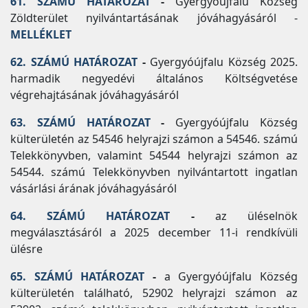
61. SZÁMÚ HATÁROZAT
-
Gyergyóújfalu Község
Zöldterület nyilvántartásának jóváhagyásáról -
MELLÉKLET
62. SZÁMÚ HATÁROZAT
-
Gyergyóújfalu Község 2025.
harmadik negyedévi általános Költségvetése
végrehajtásának jóváhagyásáról
63. SZÁMÚ HATÁROZAT
-
Gyergyóújfalu Község
külterületén az 54546 helyrajzi számon a 54546. számú
Telekkönyvben, valamint 54544 helyrajzi számon az
54544. számú Telekkönyvben nyilvántartott ingatlan
vásárlási árának jóváhagyásáról
64. SZÁMÚ HATÁROZAT
-
az üléselnök
megválasztásáról a 2025 december 11-i rendkívüli
ülésre
65. SZÁMÚ HATÁROZAT
-
a Gyergyóújfalu Község
külterületén található, 52902 helyrajzi számon az