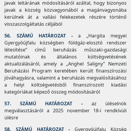
javak leltárának módosításáról azáltal, hogy bizonyos
javak a község közvagyonából a magánvagyonába
kerülnek át a vallási felekezetek részére történő
visszaszolgáltatás céljából
56. SZÁMÚ HATÁROZAT
-
a „Hargita megyei
Gyergyóújfalu községben földgáz-elosztó rendszer
létesítése” című beruházás műszaki-gazdasági
mutatóinak és általános költségvetésének
aktualizálásáról, amely a „Anghel Saligny” Nemzeti
Beruházási Program keretében került finanszírozási
jóváhagyásra, valamint a beruházás megvalósításához
a helyi költségvetésből finanszírozott kiadási
kategóriákat képező összeg módosításáról
57. SZÁMÚ HATÁROZAT
-
az üléselnök
megválasztásáról a 2025 november 18-i rendkívüli
ülésre
58. SZÁMÚ HATÁROZAT
-
Gyergyóújfalu Község