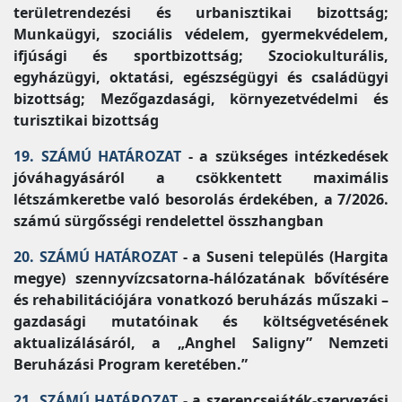
területrendezési és urbanisztikai bizottság;
Munkaügyi, szociális védelem, gyermekvédelem,
ifjúsági és sportbizottság; Szociokulturális,
egyházügyi, oktatási, egészségügyi és családügyi
bizottság; Mezőgazdasági, környezetvédelmi és
turisztikai bizottság
19. SZÁMÚ HATÁROZAT
- a szükséges intézkedések
jóváhagyásáról a csökkentett maximális
létszámkeretbe való besorolás érdekében, a 7/2026.
számú sürgősségi rendelettel összhangban
20. SZÁMÚ HATÁROZAT
- a Suseni település (Hargita
megye) szennyvízcsatorna-hálózatának bővítésére
és rehabilitációjára vonatkozó beruházás műszaki –
gazdasági mutatóinak és költségvetésének
aktualizálásáról, a „Anghel Saligny” Nemzeti
Beruházási Program keretében.”
21. SZÁMÚ HATÁROZAT
- a szerencsejáték-szervezési