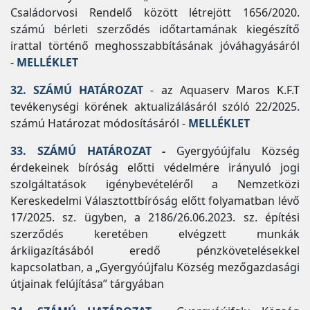
Családorvosi Rendelő között létrejött 1656/2020.
számú bérleti szerződés időtartamának kiegészítő
irattal történő meghosszabbításának jóváhagyásáról
-
MELLÉKLET
32. SZÁMÚ HATÁROZAT
- az Aquaserv Maros K.F.T
tevékenységi körének aktualizálásáról szóló 22/2025.
számú Határozat módosításáról -
MELLÉKLET
33. SZÁMÚ HATÁROZAT
-
Gyergyóújfalu Község
érdekeinek bíróság előtti védelmére irányuló jogi
szolgáltatások igénybevételéről a Nemzetközi
Kereskedelmi Választottbíróság előtt folyamatban lévő
17/2025. sz. ügyben, a 2186/26.06.2023. sz. építési
szerződés keretében elvégzett munkák
árkiigazításából eredő pénzkövetelésekkel
kapcsolatban, a „Gyergyóújfalu Község mezőgazdasági
útjainak felújítása” tárgyában